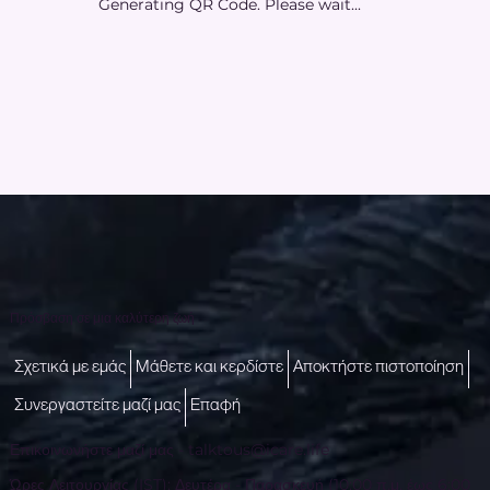
Generating QR Code. Please wait...
Πρόσβαση σε μια καλύτερη ζωή
Σχετικά με εμάς
Μάθετε και κερδίστε
Αποκτήστε πιστοποίηση
Συνεργαστείτε μαζί μας
Επαφή
Επικοινωνήστε μαζί μας -
talktous@icare.life
Ώρες Λειτουργίας (IST): Δευτέρα - Παρασκευή (10:00 π.μ. έως 6:00