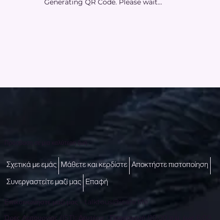
Generating QR Code. Please wait...
Πρόσβαση σε μια καλύτερη ζωή
Σχετικά με εμάς
Μάθετε και κερδίστε
Αποκτήστε πιστοποίηση
Συνεργαστείτε μαζί μας
Επαφή
Επικοινωνήστε μαζί μας -
talktous@icare.life
Ώρες Λειτουργίας (IST): Δευτέρα - Παρασκευή (10:00 π.μ. έως 6:00