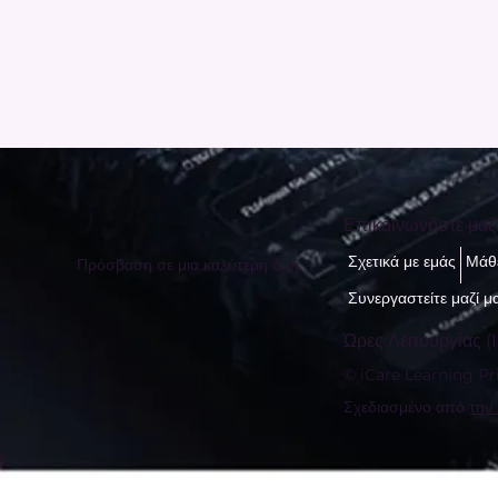
Επικοινωνήστε μαζ
Σχετικά με εμάς
Μάθε
Πρόσβαση σε μια καλύτερη ζωή
Συνεργαστείτε μαζί μ
Ώρες Λειτουργίας (I
© iCare Learning Pri
Σχεδιασμένο από
την