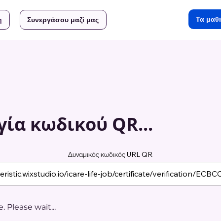
Τα μαθ
η
Συνεργάσου μαζί μας
ία κωδικού QR...
Δυναμικός κωδικός URL QR
 Please wait...