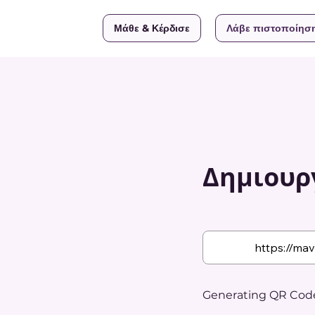
Μάθε & Κέρδισε
Λάβε πιστοποίησ
Δημιουργ
Generating QR Code.