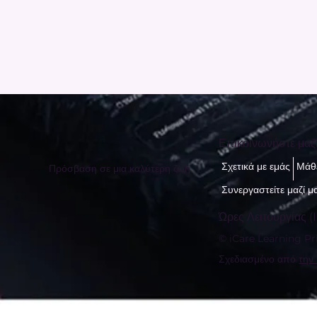
Επικοινωνήστε μαζ
Σχετικά με εμάς
Μάθε
Πρόσβαση σε μια καλύτερη ζωή
Συνεργαστείτε μαζί μ
Ώρες Λειτουργίας (I
© iCare Learning Pri
Σχεδιασμένο από
την