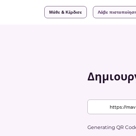
Μάθε & Κέρδισε
Λάβε πιστοποίησ
Δημιουργ
Generating QR Code.