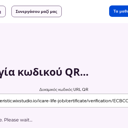
Τα μαθ
η
Συνεργάσου μαζί μας
ία κωδικού QR...
Δυναμικός κωδικός URL QR
 Please wait...