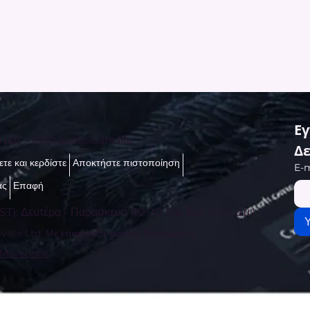
Εγ
ί μας -
talktous@icare.life
Δε
τε και κερδίστε
Αποκτήστε πιστοποίηση
E-m
ας
Επαφή
ST): Δευτέρα - Παρασκευή (10:00 π.μ. έως 6:00 μ.μ.)
vate Ltd. Με επιφύλαξη παντός δικαιώματος.
 Maveristic