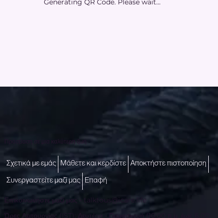
Generating QR Code. Please wait...
Πρόσβαση σε μια καλύτερη ζωή
Σχετικά με εμάς
Μάθετε και κερδίστε
Αποκτήστε πιστοποίηση
Συνεργαστείτε μαζί μας
Επαφή
Επικοινωνήστε μαζί μας -
talktous@icare.life
Ώρες Λειτουργίας (IST): Δευτέρα - Παρασκευή (10:00 π.μ. έως 6:00