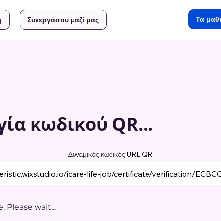
Τα μαθ
η
Συνεργάσου μαζί μας
ία κωδικού QR...
Δυναμικός κωδικός URL QR
 Please wait...