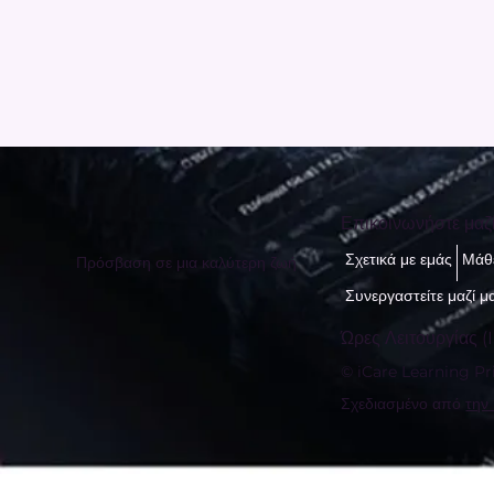
Επικοινωνήστε μαζ
Σχετικά με εμάς
Μάθε
Πρόσβαση σε μια καλύτερη ζωή
Συνεργαστείτε μαζί μ
Ώρες Λειτουργίας (I
© iCare Learning Pri
Σχεδιασμένο από
την