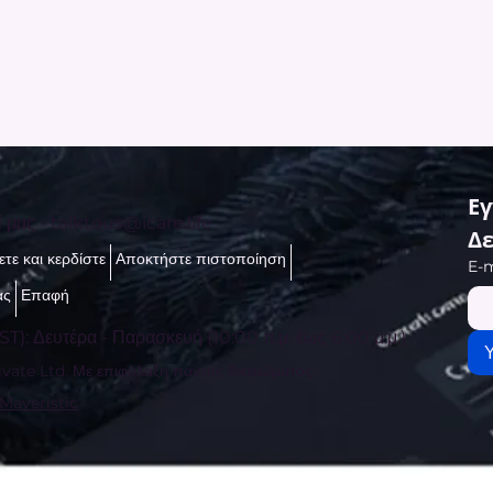
Εγ
ί μας -
talktous@icare.life
Δε
τε και κερδίστε
Αποκτήστε πιστοποίηση
E-m
ας
Επαφή
ST): Δευτέρα - Παρασκευή (10:00 π.μ. έως 6:00 μ.μ.)
vate Ltd. Με επιφύλαξη παντός δικαιώματος.
 Maveristic