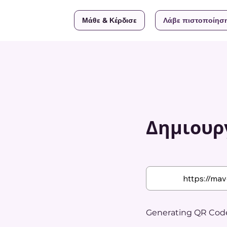
Μάθε & Κέρδισε
Λάβε πιστοποίησ
Δημιουργ
Generating QR Code.