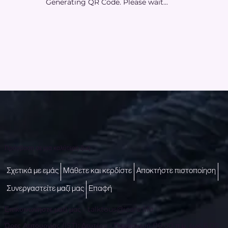
Generating QR Code. Please wait...
Πρόσβαση σε μια καλύτερη ζωή
Σχετικά με εμάς
Μάθετε και κερδίστε
Αποκτήστε πιστοποίηση
Συνεργαστείτε μαζί μας
Επαφή
Επικοινωνήστε μαζί μας -
talktous@icare.life
Ώρες Λειτουργίας (IST): Δευτέρα - Παρασκευή (10:00 π.μ. έως 6:00