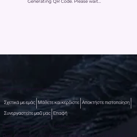
Generating QR Code. Please wait...
Πρόσβαση σε μια καλύτερη ζωή
Σχετικά με εμάς
Μάθετε και κερδίστε
Αποκτήστε πιστοποίηση
Συνεργαστείτε μαζί μας
Επαφή
Επικοινωνήστε μαζί μας -
talktous@icare.life
Ώρες Λειτουργίας (IST): Δευτέρα - Παρασκευή (10:00 π.μ. έως 6:00