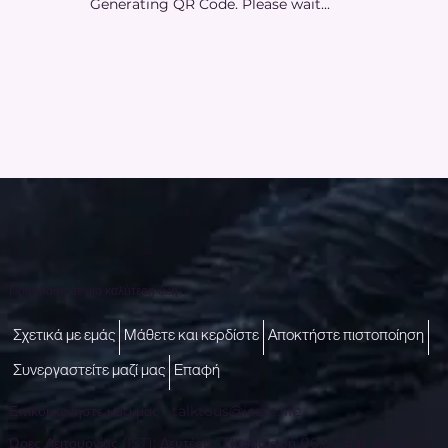
Generating QR Code. Please wait...
Πρόσβαση σε μια καλύτερη ζωή
Σχετικά με εμάς
Μάθετε και κερδίστε
Αποκτήστε πιστοποίηση
Συνεργαστείτε μαζί μας
Επαφή
Επικοινωνήστε μαζί μας -
talktous@icare.life
Ώρες Λειτουργίας (IST): Δευτέρα - Παρασκευή (10:00 π.μ. έως 6:00