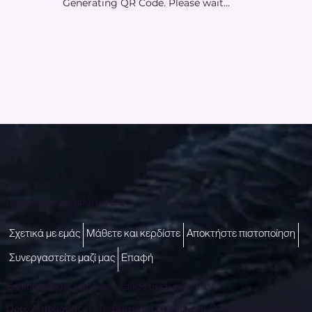
Generating QR Code. Please wait...
Πρόσβαση σε μια καλύτερη ζωή
Σχετικά με εμάς
Μάθετε και κερδίστε
Αποκτήστε πιστοποίηση
Συνεργαστείτε μαζί μας
Επαφή
Επικοινωνήστε μαζί μας -
talktous@icare.life
Ώρες Λειτουργίας (IST): Δευτέρα - Παρασκευή (10:00 π.μ. έως 6:00