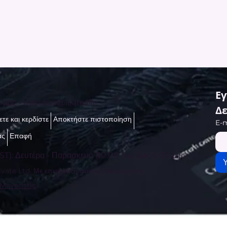
Εγ
ί μας -
talktous@icare.life
Δε
τε και κερδίστε
Αποκτήστε πιστοποίηση
E-m
ας
Επαφή
ST): Δευτέρα - Παρασκευή (10:00 π.μ. έως 6:00 μ.μ.)
vate Ltd. Με επιφύλαξη παντός δικαιώματος.
 Maveristic