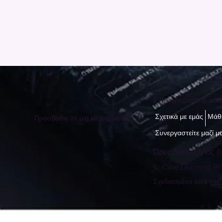
Επικοινωνήστε μαζ
Σχετικά με εμάς
Μάθε
Πρόσβαση σε μια καλύτερη ζωή
Συνεργαστείτε μαζί μ
Ώρες Λειτουργίας (I
© iCare Learning Pri
Σχεδιασμένο από
την