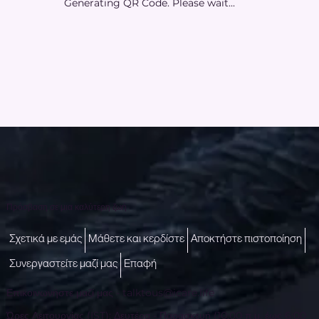
Generating QR Code. Please wait...
Πρόσβαση σε μια καλύτερη ζωή
Σχετικά με εμάς
Μάθετε και κερδίστε
Αποκτήστε πιστοποίηση
Συνεργαστείτε μαζί μας
Επαφή
Επικοινωνήστε μαζί μας -
talktous@icare.life
Ώρες Λειτουργίας (IST): Δευτέρα - Παρασκευή (10:00 π.μ. έως 6:00